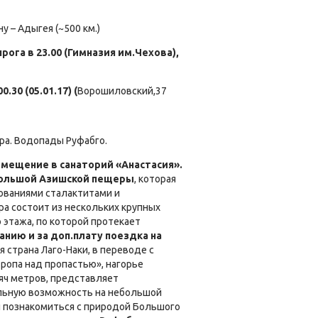
у – Адыгея (~500 км.)
рога в 23.00 (Гимназия им.Чехова),
.30 (05.01.17) (
Ворошиловский,37
ра. Водопады Руфабго.
змещение в санаторий «Анастасия».
ольшой Азишской пещеры
, которая
ованиями сталактитами и
ра состоит из нескольких крупных
 этажа, по которой протекает
анию и за доп.плату поездка на
я страна Лаго-Наки, в переводе с
тропа над пропастью», нагорье
яч метров, представляет
льную возможность на небольшой
 познакомиться с природой Большого