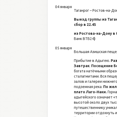
04 января
Таганрог – Ростов-на-Дон
Выезд группы из Таган
сбор в 22.45
из Ростова-на-Дону в 00
Банк ВТБ24
)
05 января
Большая Азишская пеще
Прибытие в Адыгею.
Ра
Завтрак
.
Посещение Б
богата натёчными образ
сталагмитами. Вся пеще
залов и галереи нижнего
подземная река.
По жел
плато Лаго-Наки.
Горна
адыгейского означает «
высотой около двух тыс
путешественнику уника
территории отдохнуть и