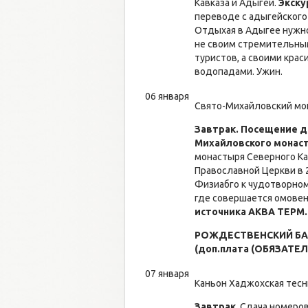
Кавказа и Адыгеи.
Экску
переводе с адыгейского
Отдыхая в Адыгее нужно
не своим стремительным
туристов, а своими кра
водопадами. Ужин.
06 января
Свято-Михайловский м
Завтрак
.
Посещение д
Михайловского монас
монастыря Северного Ка
Православной Церкви в 2
Физиабго к чудотворном
где совершается омове
источника АКВА ТЕРМ.
РОЖДЕСТВЕНСКИЙ БАН
(доп.плата (ОБЯЗАТЕЛЬ
07 января
Каньон Хаджохская тесн
Завтрак
. Сдача номеро