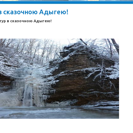
в сказочною Адыгею!
тур в сказочною Адыгею!