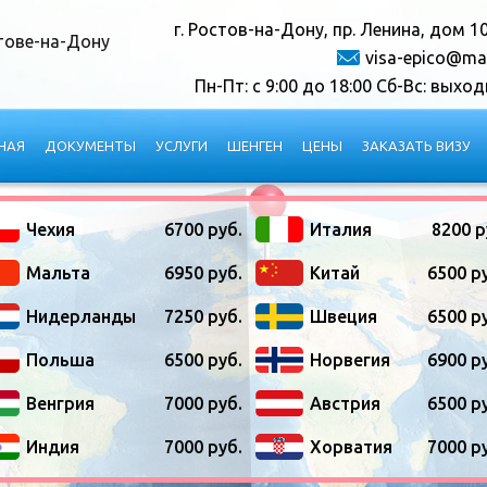
г. Ростов-на-Дону, пр. Ленина, дом 1
тове-на-Дону
visa-epico@mai
Пн-Пт: с 9:00 до 18:00 Сб-Вс: выхо
НАЯ
ДОКУМЕНТЫ
УСЛУГИ
ШЕНГЕН
ЦЕНЫ
ЗАКАЗАТЬ ВИЗУ
Чехия
6700 руб.
Италия
8200 р
Мальта
6950 руб.
Китай
6500 р
Нидерланды
7250 руб.
Швеция
6500 р
Польша
6500 руб.
Норвегия
6900 р
Венгрия
7000 руб.
Австрия
6500 р
Индия
7000 руб.
Хорватия
7000 р