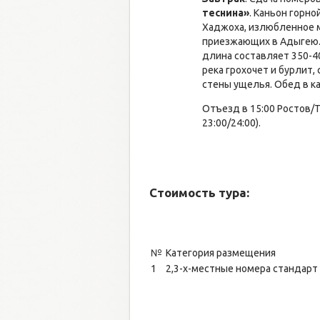
теснина»
. Каньон горно
Хаджоха, излюбленное м
приезжающих в Адыгею. 
длина составляет 350-4
река грохочет и бурлит,
стены ущелья. Обед в ка
Отъезд в 15:00 Ростов/Т
23:00/24:00).
Стоимость тура:
№
Категория размещения
1
2,3-х-местные номера стандарт