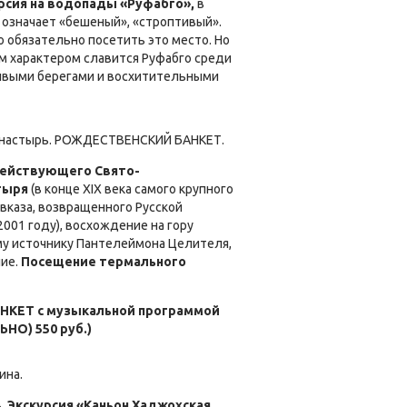
рсия на водопады «Руфабго»,
в
 означает «бешеный», «строптивый».
 обязательно посетить это место. Но
 характером славится Руфабго среди
сивыми берегами и восхитительными
онастырь. РОЖДЕСТВЕНСКИЙ БАНКЕТ.
ействующего Свято-
тыря
(в конце XIX века самого крупного
вказа, возвращенного Русской
001 году), восхождение на гору
у источнику Пантелеймона Целителя,
ние.
Посещение термального
КЕТ с музыкальной программой
НО) 550 руб.)
ина.
в.
Экскурсия «Каньон Хаджохская