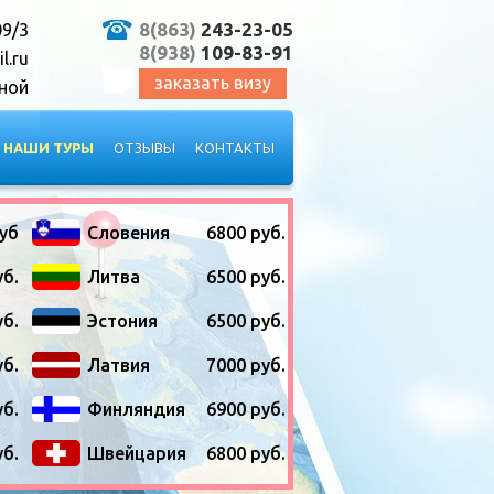
8(863)
243-23-05
09/3
8(938)
109-83-91
l.ru
заказать визу
дной
НАШИ ТУРЫ
ОТЗЫВЫ
КОНТАКТЫ
уб
Словения
6800 руб.
уб.
Литва
6500 руб.
уб.
Эстония
6500 руб.
уб.
Латвия
7000 руб.
уб.
Финляндия
6900 руб.
уб.
Швейцария
6800 руб.