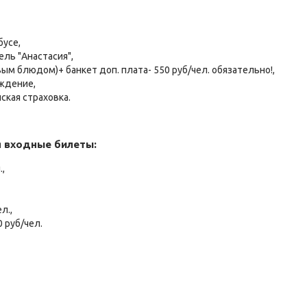
усе,
тель "Анастасия",
рвым блюдом)+ банкет доп. плата- 550 руб/чел. обязательно!,
ождение,
ская страховка.
 входные билеты:
.,
л.,
 руб/чел.